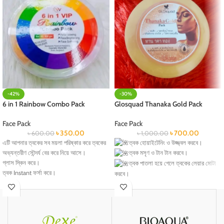
-42%
-30%
6 in 1 Rainbow Combo Pack
Glosquad Thanaka Gold Pack
Face Pack
Face Pack
৳
350.00
৳
700.00
৳
600.00
৳
1,000.00
এটি আপনার ত্বকের সব ময়লা পরিষ্কার করে ত্বকের
ত্বক হোয়াইটেনিং ও উজ্জ্বল করবে।
অভ্যন্তরীণ সৌন্দর্য বের করে নিয়ে আসে।
ত্বক মসৃণ ও টান টান করবে।
গ্লাস স্কিন করে।
ত্বক পাতলা হয়ে গেলে ত্বকের লেয়ার মোটা
ত্বক Instant ফর্সা করে।
করবে।
ত্বক মসৃণ করে তোলে।
বলিরেখা দূর করবে।
প্রাকৃতিক উজ্জ্বলতা এবং ত্বকের তারুণ্য প্রকাশ
কোনো প্রকার সাইড ইফেক্ট নাই।
করে।
রিংকেল্স দূর করবে।
এটি ব্যবহারে আপনার ত্বকে গোল্ডেন আভা আসবে।