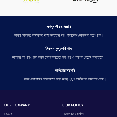
মুখের কালো দাগ দূর করবে।
•ব্রনের দাগ হালকা করবে
দেশব্যাপী ডেলিভারি
আমরা আমাদের অর্ডারকৃত পণ্য দ্রুততার সাথে সারাদেশে ডেলিভারি করে থাকি।
নিরাপদ মূল্যপরিশোধ
আমাদের আপনি পেমেন্ট করুন দেশের সবচেয়ে জনপ্রিয় ও নিরাপদ পেমেন্ট পদ্ধতিতে।
কাস্টমার সাপোর্ট
সহজ কেনাকাটার অভিজ্ঞতার জন্য আছে ২৪/৭ সার্বক্ষণিক কাস্টমার সেবা।
OUR COMPANY
OUR POLICY
FAQs
How To Order