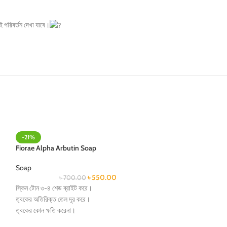
 পরিবর্তন দেখা যাবে।
-21%
-21%
Fiorae Alpha Arbutin Soap
Fiorae Ultra Whit
Soap
Soap
৳
550.00
৳
700.00
৳
70
স্কিন টোন ৩-৪ শেড ব্রাইট করে।
আপনার স্কিনকে ৪থেকে ৫
ত্বকের অতিরিক্ত তেল দূর করে।
ত্বক ভিতর থেকে পরিষ্ক
ত্বকের কোন ক্ষতি করেনা।
তৈলাক্ত ভাব দূর করে।
ত্বক রাখে কোমল ও প্রাণবন্ত।
ত্বক ফর্সা করে এবং গুল