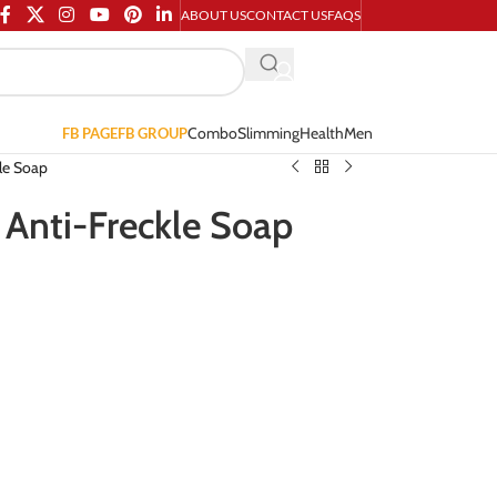
ABOUT US
CONTACT US
FAQS
Combo
Slimming
Health
Men
FB PAGE
FB GROUP
le Soap
Anti-Freckle Soap
।