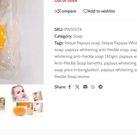
Out of stock
Compare
Add to wishlist
SKU:
PWS1574
Category:
Soap
Tags:
feique Papaya soap
,
feique Papaya Whit
soap
,
papaya whitening anti-freckle soap
,
pap
whitening anti-freckle soap 130gm
,
papaya wh
Anti-Freckle Soap benefits
,
papaya whitening a
soap price in bangladesh
,
papaya whitening an
Freckle Soap review
Share: