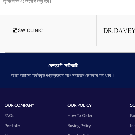
আন্ডারআর্মস এর কালো দাগ দূর হবে।
Acne control করে।
হাটু+কনুই এর কালো দাগ দূর হবে।
Oil control করে।
শরীর ফরসা+উজ্জ্বল হবে।
Collagen সমৃদ্ধ।
শরীরের Dark spot remove করে।
দেশব্যাপী ডেলিভারি
আমরা আমাদের অর্ডারকৃত পণ্য দ্রুততার সাথে সারাদেশে ডেলিভারি করে থাকি।
OUR COMPANY
OUR POLICY
SO
FAQs
How To Order
Fa
Portfolio
Buying Policy
In