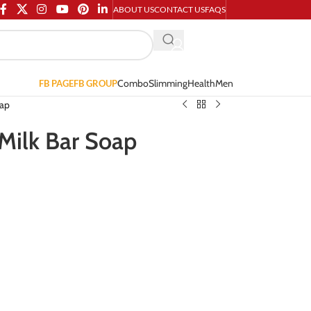
ABOUT US
CONTACT US
FAQS
Combo
Slimming
Health
Men
FB PAGE
FB GROUP
oap
 Milk Bar Soap