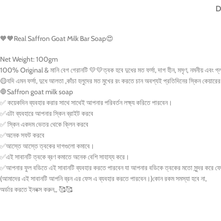
D
🧡
🧡
Real Saffron Goat Milk Bar Soap
😍
Net Weight: 100gm
100% Original & মানি বেগ গেরানটি
💛
💛
ত্বক হবে দুধের মত ফর্সা, দাগ হীন, মসৃণ, নমনীয় এবং গ
🟡
যদি এমন ফর্সা, দুধে আলতা ,কাঁচা হলুদের মত মুখের রং করতে চান অবশ্যই প্রতিদিনের স্কিন কেয
🛑
Saffron goat milk soap
✅
কয়েকদিন ব্যবহার করার সাথে সাথেই আপনার পরিবর্তন লক্ষ্য করিতে পারবেন।
✅
এটা ব্যবহারে আপনার স্কিন ব্রাইট করবে
✅
স্কিন একদম ভেতর থেকে ক্লিন করবে
✅
অনেক সফট করবে
✅
আস্তে আস্তে ত্বকের দাগগুলো কমাবে।
✅
এই সাবানটি ত্বকে ব্রণ কমাতে অনেক বেশি সাহায্য করে।
✅
আপনার ফুল বডিতে এই সাবানটি ব্যবহার করতে পারবেন যা আপনার বডিকে ত্বকের মতো সুন্দর করে 
(আমাদের এই সাবানটি আপনি ব্রন এর ফেস এ ব্যবহার করতে পারবেন।)কোন রকম সমস্যা হবে না,
অর্ডার করতে ইনবক্স করুন,,
🥰
🥰