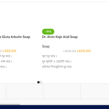
-19%
e Gluta Arbutin Soap
Dr. Alvin Kojic Acid Soap
Soap
৳
550.00
৳
650.00
0
৳
800.00
গ দূর করে।
ব্রণ দূর করে।
 রক্ষা করে।
মুখ ব্রাইট ও হোয়াইট করে।
ূর করে।
হাইপার পিগমেন্টেশন দূর করে
রে।
মেলাজমার সমস্যাকে কমিয়ে দেয়।
রে।
মুখে বয়সের ছাপ দূর করতে সাহায্য করে।
ত্বককে রিজুভিনেট করে।
ে।
ত্বক হবে চকচকে গ্লাস স্কিন এর মত গ্লসি।
ার করতে পারবে।