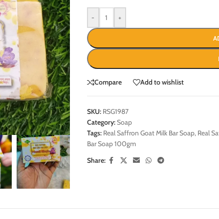
-
+
A
Compare
Add to wishlist
SKU:
RSG1987
Category:
Soap
Tags:
Real Saffron Goat Milk Bar Soap
,
Real Sa
Bar Soap 100gm
Share: