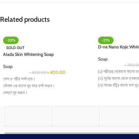
Related products
-20%
-21%
D-ne Nano Kojic Whit
SOLD OUT
Alada Skin Whitening Soap
Soap
৳
700.0
Soap
(১) শরীরের যেকোনো কালো দা
৳
400.00
৳
500.00
(২) সূর্যের আলো থেকে ত্বককে
ফেস ও শরীর ফর্সা হবে।
(৩) পায়ের হাঁটুর কালো দাগ দ
যৌনাঙ্গ এর কালো দূর করে ফর্সা করবে।
(৪) যেকোনো কালো দাগ দূর ক
মেস্তা দূর করবে।
(৫) ঘাড় ও বগলের দাগ দূর ক
যে কোন কালো দাগ দূর করবে।
(৬) ১ম দিন থেকে ফর্সা করে।
বাচ্চা হবার পর যে কালচে দাগ হয় সেটা দূর করে।
(৭) ত্বক উজ্জ্বল ও সুন্দর কর
ঘাড় ও বগলের কাল দাগ দূর করে।
(৮) ছেলে মেয়ে উভয়েই ব্যবহ
ব্যবহারের প্রথম দিন থেকে ত্বক ফর্সা করে।
ত্বকের যে কোন দাগ দূর করে।
ঘাড় ও বগলের কাল দাগ দূর করে।