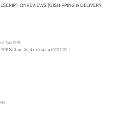
ESCRIPTION
REVIEWS (0)
SHIPPING & DELIVERY
্লাস স্কিন
💛
💛
়ারের লিস্টে Saffron Goat milk soap রাখতেই হবে ।
ফেলবে।