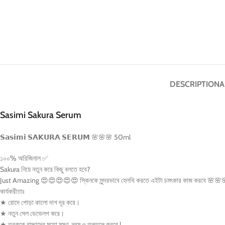
DESCRIPTION
A
Sasimi Sakura Serum
𝗦𝗮𝘀𝗶𝗺𝗶 𝗦𝗔𝗞𝗨𝗥𝗔 𝗦𝗘𝗥𝗨𝗠
🌸
🌸
🌸 50ml
১০০% অরিজিনাল
✅
Sakura নিয়ে নতুন করে কিছু বলতে হবে?
Just Amazing
😍
😍
😍
😍
😍
স্কিনকে সুন্দরভাবে হেলথি করতে এইটা চমৎকার কাজ করবে
🌸
🌸

কার্যকরীতাঃ
★ রোদে পোড়া কালো দাগ দূর করে।
★ নতুন সেল ডেভেলপ করে।
★ ত্বককে বাচ্চাদের মতো মসৃণ, নরম ও তুলতুলে করবে |