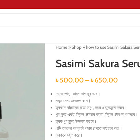
Home
»
Shop
»
how to use Sasimi Sakura Se
Sasimi Sakura Se
৳
500.00
–
৳
650.00
রোদে পোড়া কালো দাগ দূর করে।
নতুন সেল ডেভেলপ করে।
ত্বককে বাচ্চাদের মতো মসৃণ, নরম ও তুলতুলে করবে।
খুব সুন্দর একটা স্কিন টেক্সচার করবে, স্কিন টোন আপ করবে।
ত্বক খুব সুন্দর উজ্জ্বল করবে।
এটি ত্বকের আদ্রর্তা বজায় রাখতে সহায়তা করে।
ত্বককে মসৃণ করে।