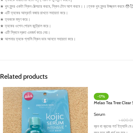
★ খুব সুন্দর একটা স্কিন টেক্সচার করবে, স্কিন টোন আপ করবে।।।ত্বক খুব সুন্দর উজ্জ্বল করবে
😳

★ এটি ত্বকের আদ্রর্তা বজায় রাখতে সহায়তা করে।
★ ত্বককে মসৃণ করে।
★ ত্বকের ওপেন পোরস কন্ট্রোল করে।
★ এটি স্কিনে দ্রুত এবজর্ব করে নেয়।
★ আপনার ত্বকে গ্লাসি স্কিন ভাব আনতে সহায়তা করে।
Related products
-17%
Melao Tea Tree Clear
Serum
৳
600.0
ব্রন বা ব্রনের গর্ত ইত্যাদি 
ব্রন হতে সৃষ্ট গর্ত দূর হবে।