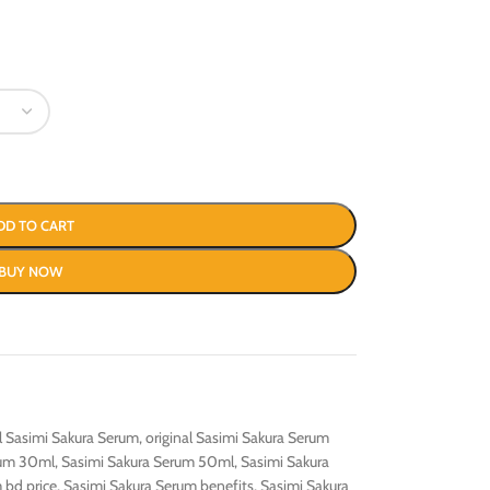
DD TO CART
BUY NOW
al Sasimi Sakura Serum
,
original Sasimi Sakura Serum
rum 30ml
,
Sasimi Sakura Serum 50ml
,
Sasimi Sakura
 bd price
,
Sasimi Sakura Serum benefits
,
Sasimi Sakura