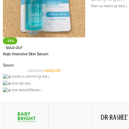
স্কিন এর শুষ্কতা দূর করবে।
ব্রন বা লালচে রেশ দূর হবে।
ত্বকে বয়সের ছাপ কমাবে।
সব ধরনের ত্বকে প্রয়োগ যোগ
-25%
SOLD OUT
Kojic Intensive Skin Serum
Serum
৳
600.00
৳
800.00
ত্বকের যে কোন দাগ দূর করে।
ত্বক মসৃণ করে
ত্বক ময়শ্চারাইজিংকরে।
ব্রণ রিমুভ করে।
ব্রণের দাগ দূর করে।
মেছতা দূর করে।
সূর্যের ক্ষতি করা ত্বক পুনরূদ্ধার করে।
বয়সের ছাপ দূর করে।
Pigmentation রিমুভ করে।