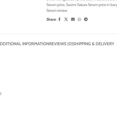
Serum price
,
Sasimi Sakura Serum price in ba
Serum review
Share:
DDITIONAL INFORMATION
REVIEWS (0)
SHIPPING & DELIVERY
