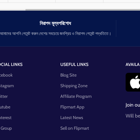
নিরাপদ মূল্যপরিশোধ
আমাদের আপনি পেমেন্ট করুন দেশের সবচেয়ে জনপ্রিয় ও নিরাপদ পেমেন্ট পদ্ধতিতে।
CIAL LINKS
USEFUL LINKS
AVAILA
cebook
Blog Site
stagram
Shipping Zone
itter
Affiliate Program
Join ou
utube
Flipmart App
Will b
nterest
Latest News
 Group
Sell on Flipmart