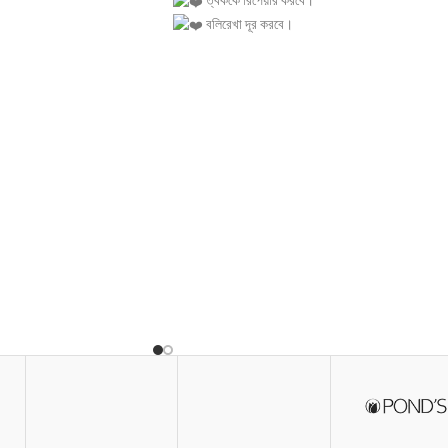
ত্বককে রিপেয়ার করবে।
বলিরেখা দূর করবে।
ত্বকের দাগ দূর করবে।
রোদের পোড়া দাগ দূর করে।
্য।
ত্বককে ফর্সা করবে।
ত্বকের বলিরেখা ও বয়সের ছাপ দূর করে।
ছেলে ও মেয়ে উভয়ই ব্যবহার করতে পারবে।
এর কোন পার্শ্বপ্রতিক্রিয়া নেই।