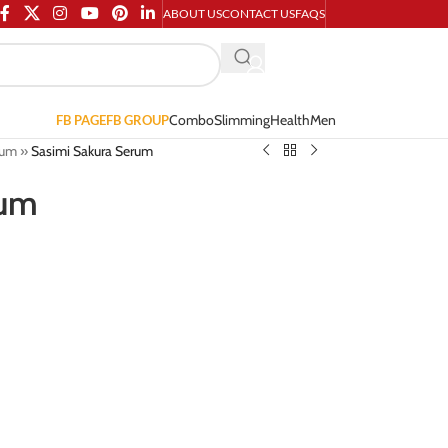
ABOUT US
CONTACT US
FAQS
Combo
Slimming
Health
Men
FB PAGE
FB GROUP
rum
»
Sasimi Sakura Serum
rum