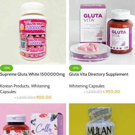
-25%
-21%
Supreme Gluta White 1500000mg
Gluta Vita Directory Supplement
Korean Products
,
Whitening
Whitening Capsules
Capsules
৳
950.00
৳
1,200.00
৳
900.00
৳
1,200.00