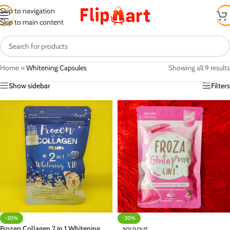
Skip to navigation
Skip to main content
Home
»
Whitening Capsules
Showing all 9 results
Show sidebar
Filters
-20%
-20%
Frozen Collagen 2 in 1 Whitening
SOLD OUT