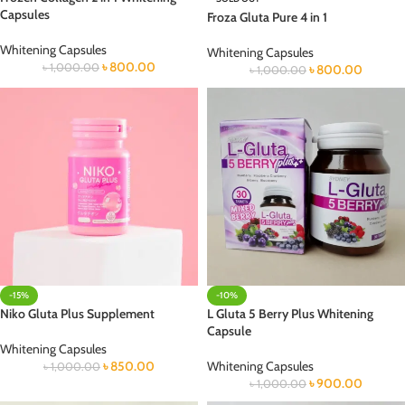
Capsules
Froza Gluta Pure 4 in 1
Whitening Capsules
Whitening Capsules
৳
800.00
৳
1,000.00
৳
800.00
৳
1,000.00
-15%
-10%
Niko Gluta Plus Supplement
L Gluta 5 Berry Plus Whitening
Capsule
Whitening Capsules
৳
850.00
Whitening Capsules
৳
1,000.00
৳
900.00
৳
1,000.00