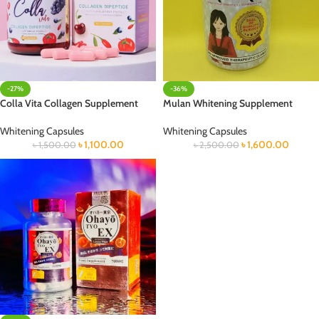
-27%
-36%
Colla Vita Collagen Supplement
Mulan Whitening Supplement
Whitening Capsules
Whitening Capsules
৳
1,100.00
৳
1,600.00
৳
1,500.00
৳
2,500.00