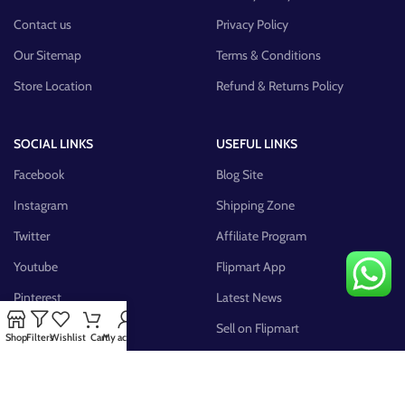
Contact us
Privacy Policy
Our Sitemap
Terms & Conditions
Store Location
Refund & Returns Policy
SOCIAL LINKS
USEFUL LINKS
Facebook
Blog Site
Instagram
Shipping Zone
Twitter
Affiliate Program
Youtube
Flipmart App
Pinterest
Latest News
FB Group
Sell on Flipmart
Shop
Filters
Wishlist
Cart
My account
AVAILABLE ON: