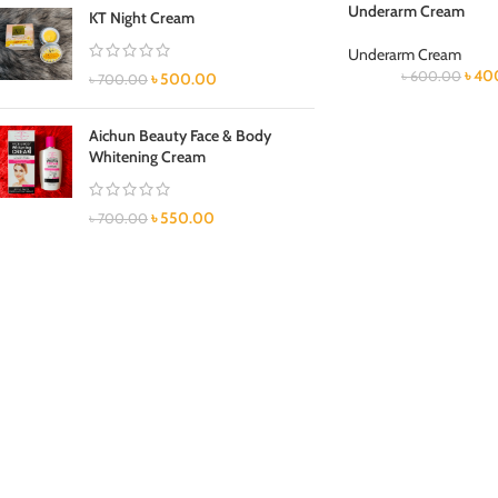
Underarm Cream
KT Night Cream
Underarm Cream
৳
40
৳
600.00
৳
500.00
৳
700.00
Aichun Beauty Face & Body
Whitening Cream
৳
550.00
৳
700.00