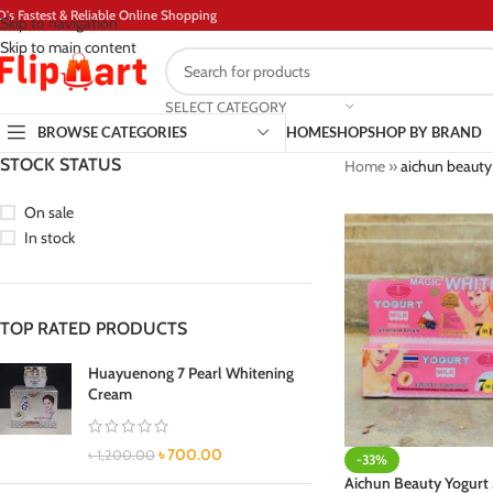
D's Fastest & Reliable Online Shopping
Skip to navigation
Skip to main content
SELECT CATEGORY
BROWSE CATEGORIES
HOME
SHOP
SHOP BY BRAND
STOCK STATUS
Home
»
aichun beauty
On sale
In stock
TOP RATED PRODUCTS
Huayuenong 7 Pearl Whitening
Cream
৳
700.00
৳
1,200.00
-33%
Aichun Beauty Yogurt 