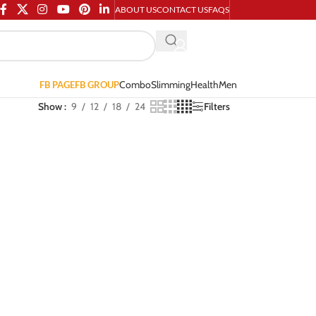
ABOUT US
CONTACT US
FAQS
Combo
Slimming
Health
Men
FB PAGE
FB GROUP
Show
9
12
18
24
Filters