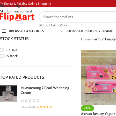
D's Fastest & Reliable Online Shopping
Skip to navigation
Skip to main content
SELECT CATEGORY
BROWSE CATEGORIES
HOME
SHOP
SHOP BY BRAND
STOCK STATUS
Home
»
aichun beauty
On sale
In stock
TOP RATED PRODUCTS
Huayuenong 7 Pearl Whitening
Cream
৳
700.00
৳
1,200.00
-33%
Aichun Beauty Yogurt 