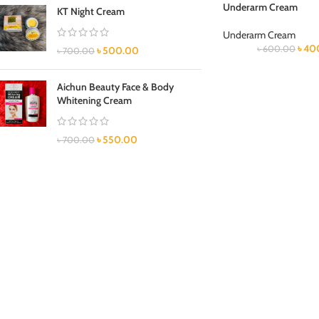
Underarm Cream
KT Night Cream
Underarm Cream
৳
40
৳
600.00
৳
500.00
৳
700.00
Aichun Beauty Face & Body
Whitening Cream
৳
550.00
৳
700.00