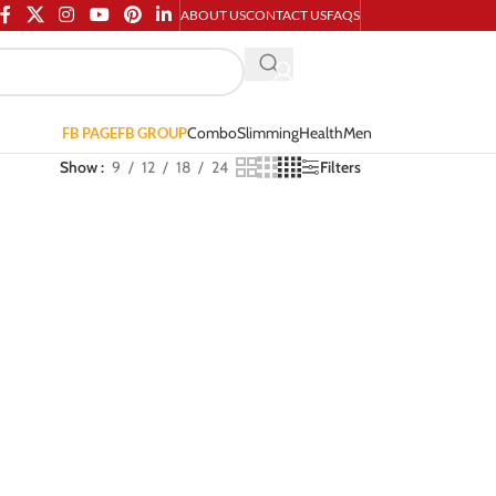
ABOUT US
CONTACT US
FAQS
Combo
Slimming
Health
Men
FB PAGE
FB GROUP
Show
9
12
18
24
Filters