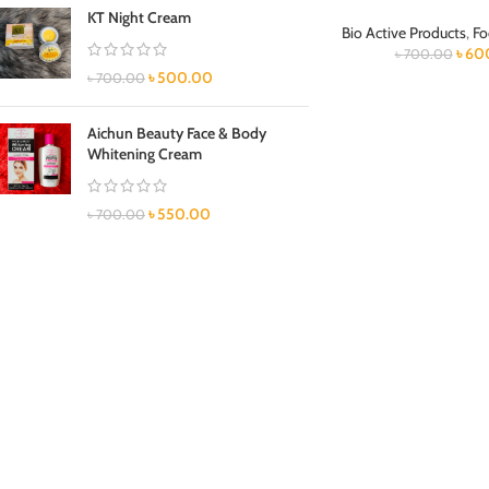
KT Night Cream
Bio Active Products
,
Fo
৳
60
৳
700.00
৳
500.00
৳
700.00
Aichun Beauty Face & Body
Whitening Cream
৳
550.00
৳
700.00