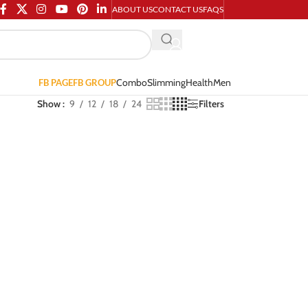
ABOUT US
CONTACT US
FAQS
Combo
Slimming
Health
Men
FB PAGE
FB GROUP
Show
9
12
18
24
Filters