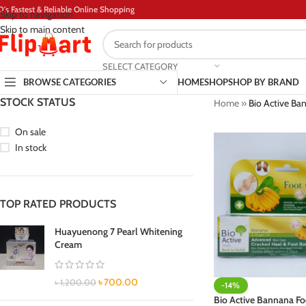
D's Fastest & Reliable Online Shopping
Skip to navigation
Skip to main content
SELECT CATEGORY
BROWSE CATEGORIES
HOME
SHOP
SHOP BY BRAND
STOCK STATUS
Home
»
Bio Active Ba
On sale
In stock
TOP RATED PRODUCTS
Huayuenong 7 Pearl Whitening
Cream
৳
700.00
৳
1,200.00
-14%
Bio Active Bannana F