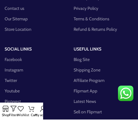
Contact us
Privacy Policy
Our Sitemap
Terms & Conditions
Store Location
Refund & Returns Policy
SOCIAL LINKS
USEFUL LINKS
Facebook
Blog Site
Instagram
Shipping Zone
Twitter
Affiliate Program
Youtube
Flipmart App
Pinterest
Latest News
FB Group
Sell on Flipmart
Shop
Filters
Wishlist
Cart
My account
AVAILABLE ON: