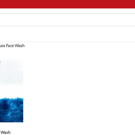
kura Face Wash
e Wash