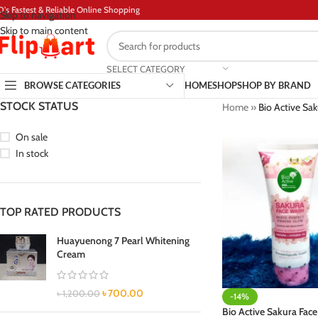
D's Fastest & Reliable Online Shopping
Skip to navigation
Skip to main content
SELECT CATEGORY
BROWSE CATEGORIES
HOME
SHOP
SHOP BY BRAND
STOCK STATUS
Home
»
Bio Active Sa
On sale
In stock
TOP RATED PRODUCTS
Huayuenong 7 Pearl Whitening
Cream
৳
700.00
৳
1,200.00
-14%
Bio Active Sakura Fac