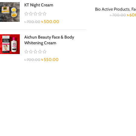
KT Night Cream
Bio Active Products
,
Fa
৳
60
৳
700.00
৳
500.00
৳
700.00
Aichun Beauty Face & Body
Whitening Cream
৳
550.00
৳
700.00