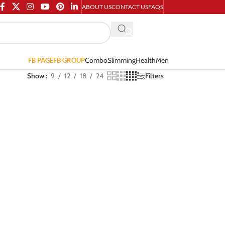
ABOUT US
CONTACT US
FAQS
Combo
Slimming
Health
Men
FB PAGE
FB GROUP
Show
9
12
18
24
Filters