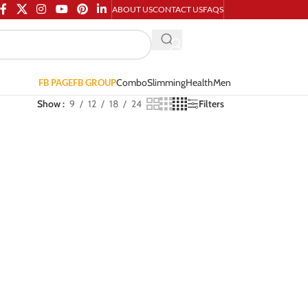
ABOUT US
CONTACT US
FAQS
Combo
Slimming
Health
Men
FB PAGE
FB GROUP
Show
9
12
18
24
Filters