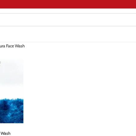
kura Face Wash
e Wash