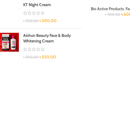
KT Night Cream
Bio Active Products
,
Fa
৳
60
৳
700.00
৳
500.00
৳
700.00
Aichun Beauty Face & Body
Whitening Cream
৳
550.00
৳
700.00