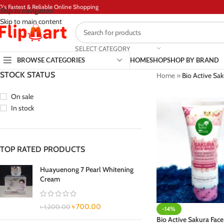
D's Fastest & Reliable Online Shopping
Skip to navigation
Skip to main content
SELECT CATEGORY
BROWSE CATEGORIES
HOME
SHOP
SHOP BY BRAND
STOCK STATUS
Home
»
Bio Active Sa
On sale
In stock
TOP RATED PRODUCTS
Huayuenong 7 Pearl Whitening
Cream
৳
700.00
৳
1,200.00
-14%
Bio Active Sakura Fac