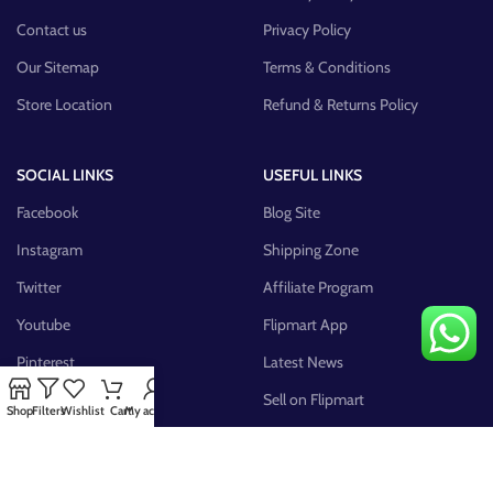
Contact us
Privacy Policy
Our Sitemap
Terms & Conditions
Store Location
Refund & Returns Policy
SOCIAL LINKS
USEFUL LINKS
Facebook
Blog Site
Instagram
Shipping Zone
Twitter
Affiliate Program
Youtube
Flipmart App
Pinterest
Latest News
FB Group
Sell on Flipmart
Shop
Filters
Wishlist
Cart
My account
AVAILABLE ON: