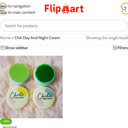
Skip to navigation
Skip to main content
Home
»
Chili Day And Night Cream
Showing the single result
Show sidebar
Filters
-21%
SOLD OUT