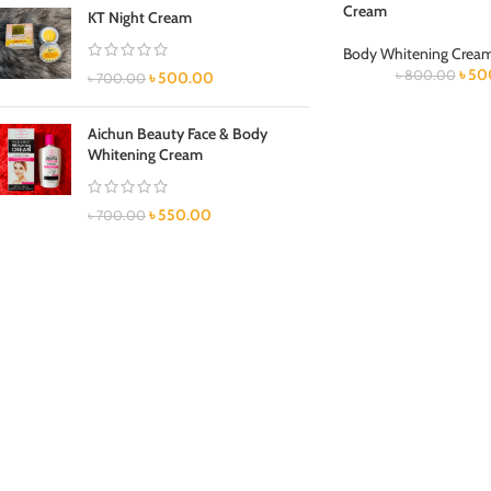
Cream
KT Night Cream
Body Whitening Crea
৳
50
৳
800.00
৳
500.00
৳
700.00
Aichun Beauty Face & Body
Whitening Cream
৳
550.00
৳
700.00