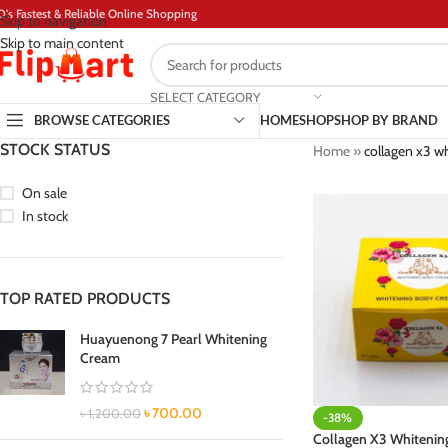
D's Fastest & Reliable Online Shopping
Skip to navigation
Skip to main content
SELECT CATEGORY
BROWSE CATEGORIES
HOME
SHOP
SHOP BY BRAND
STOCK STATUS
Home
»
collagen x3 w
On sale
In stock
TOP RATED PRODUCTS
Huayuenong 7 Pearl Whitening
Cream
৳
700.00
৳
1,200.00
-38%
Collagen X3 Whitenin