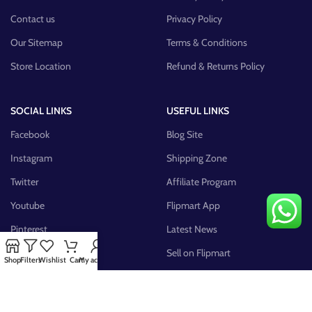
Contact us
Privacy Policy
Our Sitemap
Terms & Conditions
Store Location
Refund & Returns Policy
SOCIAL LINKS
USEFUL LINKS
Facebook
Blog Site
Instagram
Shipping Zone
Twitter
Affiliate Program
Youtube
Flipmart App
Pinterest
Latest News
FB Group
Sell on Flipmart
Shop
Filters
Wishlist
Cart
My account
AVAILABLE ON: