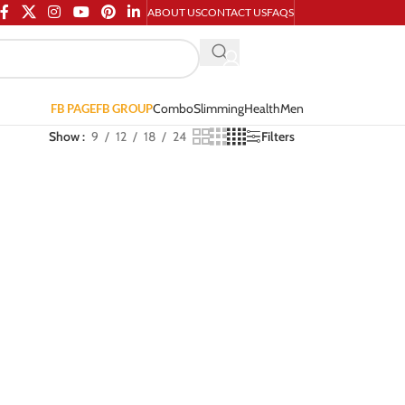
ABOUT US
CONTACT US
FAQS
Combo
Slimming
Health
Men
FB PAGE
FB GROUP
Show
9
12
18
24
Filters