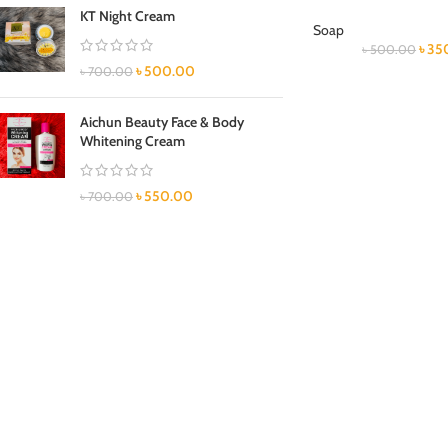
KT Night Cream
Soap
৳
35
৳
500.00
৳
500.00
৳
700.00
Aichun Beauty Face & Body
Whitening Cream
৳
550.00
৳
700.00