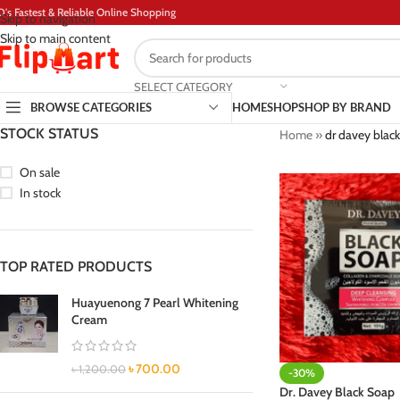
D's Fastest & Reliable Online Shopping
Skip to navigation
Skip to main content
SELECT CATEGORY
BROWSE CATEGORIES
HOME
SHOP
SHOP BY BRAND
STOCK STATUS
Home
»
dr davey black
On sale
In stock
TOP RATED PRODUCTS
Huayuenong 7 Pearl Whitening
Cream
৳
700.00
৳
1,200.00
-30%
Dr. Davey Black Soap