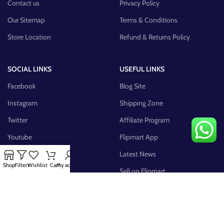
Contact us
Privacy Policy
Our Sitemap
Terms & Conditions
Store Location
Refund & Returns Policy
SOCIAL LINKS
USEFUL LINKS
Facebook
Blog Site
Instagram
Shipping Zone
Twitter
Affiliate Program
Youtube
Flipmart App
Pinterest
Latest News
Shop
Filters
Wishlist
Cart
My account
FB Group
Sell on Flipmart
AVAILABLE ON: