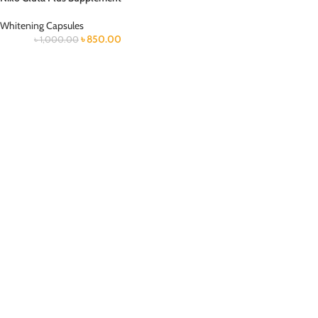
Whitening Capsules
৳
850.00
৳
1,000.00