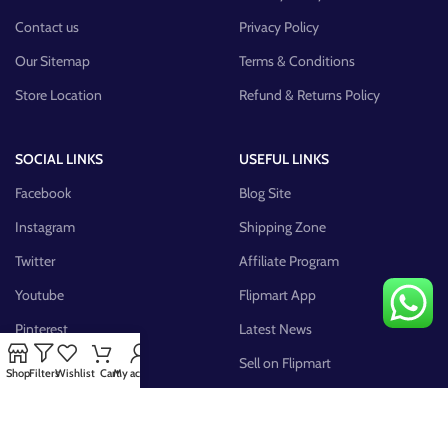
Contact us
Privacy Policy
Our Sitemap
Terms & Conditions
Store Location
Refund & Returns Policy
SOCIAL LINKS
USEFUL LINKS
Facebook
Blog Site
Instagram
Shipping Zone
Twitter
Affiliate Program
Youtube
Flipmart App
Pinterest
Latest News
FB Group
Sell on Flipmart
Shop
Filters
Wishlist
Cart
My account
AVAILABLE ON: