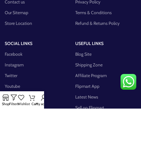
Contact us
Privacy Policy
Our Sitemap
Terms & Conditions
Store Location
Refund & Returns Policy
SOCIAL LINKS
USEFUL LINKS
Facebook
Blog Site
Instagram
Shipping Zone
Twitter
Affiliate Program
Youtube
Flipmart App
Pinterest
Latest News
Shop
Filters
Wishlist
Cart
My account
FB Group
Sell on Flipmart
AVAILABLE ON: