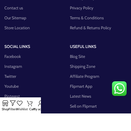
Contact us
Privacy Policy
Our Sitemap
Terms & Conditions
Store Location
Refund & Returns Policy
SOCIAL LINKS
USEFUL LINKS
Facebook
Blog Site
Instagram
Shipping Zone
Twitter
Affiliate Program
Youtube
Flipmart App
Pinterest
Latest News
FB Group
Sell on Flipmart
Shop
Filters
Wishlist
Cart
My account
AVAILABLE ON: