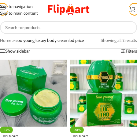
Skip to navigation
Skip to main content
Home
»
soo young luxury body cream bd price
Showing all 2 results
Show sidebar
Filters
-15%
-20%
SOLD OUT
SOLD OUT