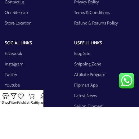
Contact us
Privacy Policy
Our Sitemap
Terms & Conditions
Store Location
Refund & Returns Policy
SOCIAL LINKS
USEFUL LINKS
Facebook
Blog Site
Instagram
Shipping Zone
Twitter
Affiliate Program
Youtube
Flipmart App
Pinterest
Latest News
Shop
Filters
Wishlist
Cart
My account
FB Group
Sell on Flipmart
AVAILABLE ON: