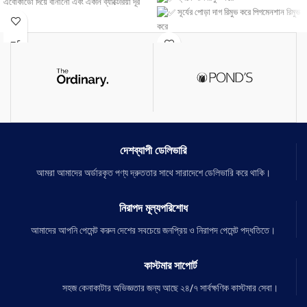
এবোকাডো দিয়ে বানানো এবং একনি ব্যাক্টেরিয়া দূর
সূর্যের পোড়া দাগ রিমুভ করে পিগমেনশান রিমুভ
করে।
করে
ছেলে-মেয়ে উভয়ে ব্যবহার করতে পারবে।
ত্বক মসৃণ করে
কোনো প্রকার সাইড ইফেক্ট নেই।
পুরো শরীর ফর্সা করে স্থায়ী ভাবে
কালো দাগ দূর করবে। নরম ও কমল করে তুলবে
যে কোন দাগ বা ঘা ফাসড়া থাকলেও চলে যাবে
নরম ও কমল করে তুলবে
স্কিনকে স্মুথ এবং গ্লো করবে
দেশব্যাপী ডেলিভারি
আমরা আমাদের অর্ডারকৃত পণ্য দ্রুততার সাথে সারাদেশে ডেলিভারি করে থাকি।
নিরাপদ মূল্যপরিশোধ
আমাদের আপনি পেমেন্ট করুন দেশের সবচেয়ে জনপ্রিয় ও নিরাপদ পেমেন্ট পদ্ধতিতে।
কাস্টমার সাপোর্ট
সহজ কেনাকাটার অভিজ্ঞতার জন্য আছে ২৪/৭ সার্বক্ষণিক কাস্টমার সেবা।