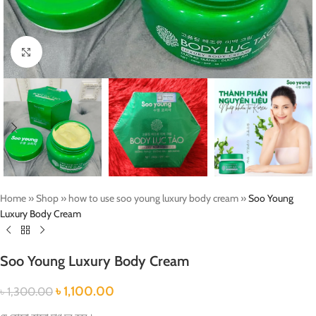
Click to enlarge
Home
»
Shop
»
how to use soo young luxury body cream
»
Soo Young
Luxury Body Cream
Soo Young Luxury Body Cream
৳
1,100.00
৳
1,300.00