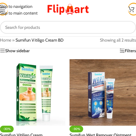
Skip to navigation
Skip to main content
Home
»
Sumifun Vitiligo Cream BD
Showing all 2 results
Show sidebar
Filters
-30%
-30%
Sumifun Vitiligo Cream
Sumifun Wart Remover Ointment