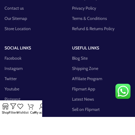
Contact us
Privacy Policy
Our Sitemap
Terms & Conditions
Store Location
Refund & Returns Policy
SOCIAL LINKS
USEFUL LINKS
Facebook
Blog Site
Instagram
Shipping Zone
Twitter
Affiliate Program
Youtube
Flipmart App
Pinterest
Latest News
FB Group
Sell on Flipmart
Shop
Filters
Wishlist
Cart
My account
AVAILABLE ON: