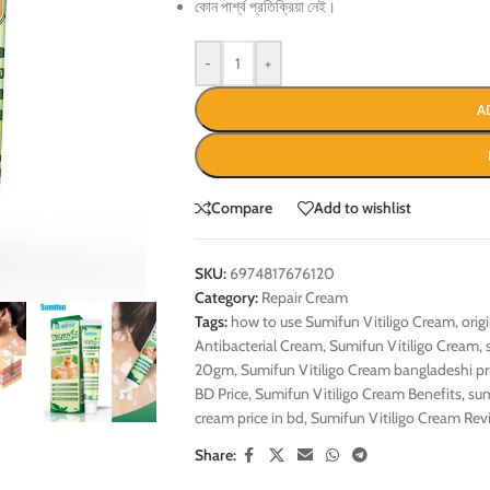
কোন পার্শ্ব প্রতিক্রিয়া নেই।
-
+
A
Compare
Add to wishlist
SKU:
6974817676120
Category:
Repair Cream
Tags:
how to use Sumifun Vitiligo Cream
,
orig
Antibacterial Cream
,
Sumifun Vitiligo Cream
,
20gm
,
Sumifun Vitiligo Cream bangladeshi pr
BD Price
,
Sumifun Vitiligo Cream Benefits
,
sum
cream price in bd
,
Sumifun Vitiligo Cream Rev
Share: