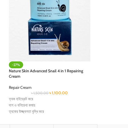
-27%
-15%
Nature Skin Advanced Snail 4 in 1 Repairing
Osufi Pro-Xylane 
Cream
Tighten Cream
Repair Cream
Repair Cream
৳
1,100.00
৳
1,500.00
৳
1,0
ত্বক হাইড্রেট করে
এই ক্রিম টি ত্বক আদ্র 
দাগ ও বলিরেখা কমায়
ত্বকের কোষ সু গঠিত ক
ত্বকের উজ্জ্বলতা বৃদ্ধি করে
বার্ধক্যের ছাপ কমায়।
নরম ও মসৃণ ত্বক নিশ্চিত করে
ক্রিম টি নিত্য ব্যবহারে ম
চোখের নিচের কালো দাগ