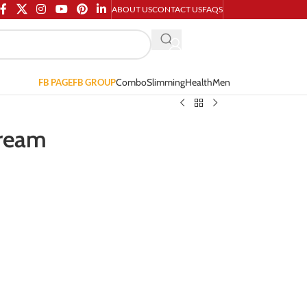
ABOUT US
CONTACT US
FAQS
Combo
Slimming
Health
Men
FB PAGE
FB GROUP
Cream