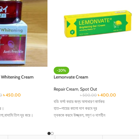
-20%
es Whitening Cream
Lemonvate Cream
Repair Cream
,
Spot Out
৳
450.00
৳
400.00
0
৳
500.00
বডি ফর্সা করার জন্য অসাধারণ কার্যকর
রে।
হাত–পায়ের কালো দাগ করবে দূর
ালো,বাদামি তিল দূর করে।
ত্বককে করবে উজ্জ্বল, মসৃণ ও দাগহীন
কিনের ড্যামেজ ও লালচে ভাব দূর
রেগুলার ইউজ করলে পাবেন ধবধবে ফর্সা স্কিন
ে।