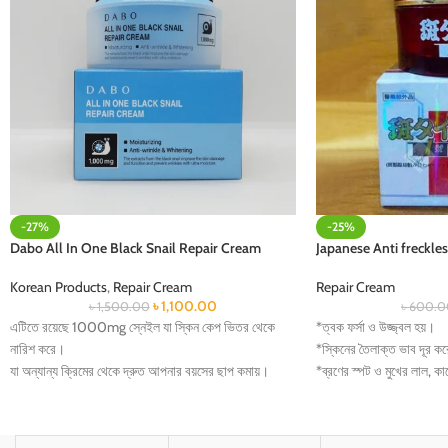
-27%
-25%
Dabo All In One Black Snail Repair Cream
Japanese Anti freckl
Korean Products
,
Repair Cream
Repair Cream
৳
1,100.00
৳
1,500.00
৳
600.0
এটিতে রয়েছে 1000mg স্নেইল যা স্কিন কেপ ভিতর থেকে
*ত্বক ফর্সা ও উজ্জ্বল হয়।
নারিশ করে।
*স্কিনের তৈলাক্ত ভাব দূর ক
যা অন্যান্য ক্রিমের থেকে দ্রুত আপনার বয়সের ছাপ কমায়।
*ব্রণের স্পট ও মুখের লাল, ক
আবার পাতলা স্কিনকে খুব দ্রুত মোটা করে।
*সূর্যের ইউ-ভি রশ্মির ফলে স্
স্কিনকে খুব দ্রুত চকচকে অর্থাৎ গ্লোয়িং করে।
করে।
দীর্ঘ সময় ব্যবহারে স্কিনকে ব্রাইট ও দাগ হালকা করে।
*বলিরেখা কমাতে সাহায্য কর