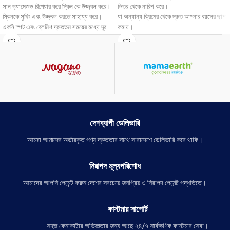
সান ড্যামেজড রিপেয়ার করে স্কিন কে উজ্জ্বল করে।
ভিতর থেকে নারিশ করে।
স্কিনকে সুথিং এবং উজ্জ্বল করতে সাহায্য করে।
যা অন্যান্য ক্রিমের থেকে দ্রুত আপনার বয়সের ছাপ
একনি স্পট এবং ব্লেমিশ দ্রুততম সময়ের মধ্যে দূর
কমায়।
করতে কাজ করে।
আবার পাতলা স্কিনকে খুব দ্রুত মোটা করে।
ত্বকের ময়েশ্চার ধরে রাখে এবং ত্বককে গ্লোয়িং ও
স্কিনকে খুব দ্রুত চকচকে অর্থাৎ গ্লোয়িং করে।
হেলদি রাখতে সাহায্য করে।
দীর্ঘ সময় ব্যবহারে স্কিনকে ব্রাইট ও দাগ হালকা
করে।
এটি নিয়মিত ব্যবহারে আপনার স্কার কমাতেও সাহায্য
করবে।
দেশব্যাপী ডেলিভারি
আমরা আমাদের অর্ডারকৃত পণ্য দ্রুততার সাথে সারাদেশে ডেলিভারি করে থাকি।
নিরাপদ মূল্যপরিশোধ
আমাদের আপনি পেমেন্ট করুন দেশের সবচেয়ে জনপ্রিয় ও নিরাপদ পেমেন্ট পদ্ধতিতে।
কাস্টমার সাপোর্ট
সহজ কেনাকাটার অভিজ্ঞতার জন্য আছে ২৪/৭ সার্বক্ষণিক কাস্টমার সেবা।