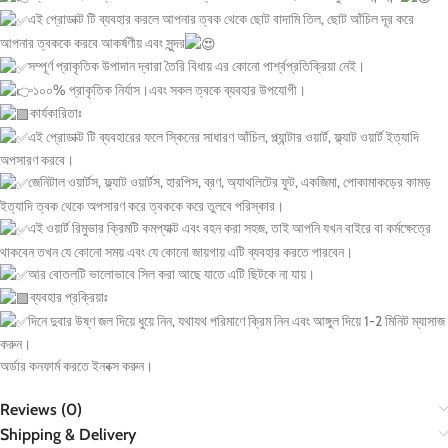
এই প্রোডাক্ট টি ব্যবহার করলে আপনার ত্বক থেকে ছোট বাদামি তিল, ছোট আঁচিল দূর করে
আপনার ত্বককে করবে আকর্ষণীয় এবং সুন্দর
সম্পূর্ণ প্রাকৃতিক উপাদান দ্বারা তৈরি বিধায় এর কোনো পার্শ্বপ্রতিক্রিয়া নেই।
১০০% প্রাকৃতিক নির্যাস।এবং সকল ত্বকে ব্যবহার উপযোগী।
কার্যকারিতাঃ
এই প্রোডাক্ট টি ব্যবহারের ফলে স্কিনের সাধারণ আঁচিল, প্ল্যান্টার ওয়ার্ট, ফ্ল্যাট ওয়ার্ট ইত্যাদি
অপসারণ করবে।
জেনিটাল ওয়ার্টস, ফ্ল্যাট ওয়ার্টস, হারপিস, ব্রণ, অ্যাথলিটের ফুট, একজিমা, পোকামাকড়ের কামড়
ইত্যাদি ত্বক থেকে অপসারণ করে ত্বককে করে তুলবে পরিস্কার।
এই ওয়ার্ট রিমুভার ক্রিমটি কমপ্যাক্ট এবং বহন করা সহজ, তাই আপনি যখন বাইরে বা কর্মক্ষেত্রে
থাকবেন তখন যে কোনো সময় এবং যে কোনো জায়গায় এটি ব্যবহার করতে পারবেন।
আর বোতলটি ভালোভাবে সিল করা আছে যাতে এটি ছিটকে না যায়।
ব্যবহার প্রক্রিয়াঃ
দিনে দুবার উষ্ণ জল দিয়ে ধুয়ে নিন, যথাযথ পরিমাণে ক্রিম নিন এবং আঙ্গুল দিয়ে 1-2 মিনিট ম্যাসাজ
করুন।
অর্ডার কনফার্ম করতে ইনবক্স করুন।
Reviews (0)
Shipping & Delivery