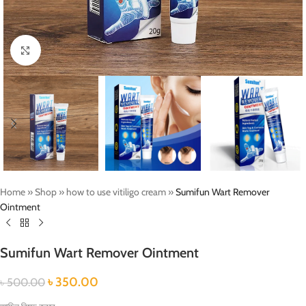
Click to enlarge
Home
»
Shop
»
how to use vitiligo cream
»
Sumifun Wart Remover
Ointment
Sumifun Wart Remover Ointment
৳
350.00
৳
500.00