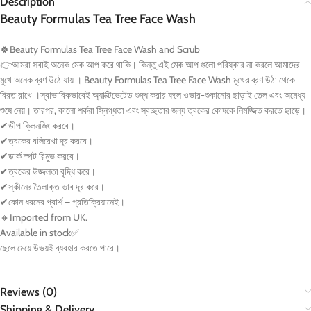
Description
Beauty Formulas Tea Tree Face Wash
🍀
Beauty Formulas Tea Tree Face Wash and Scrub
👉
আমরা সবাই অনেক মেক আপ করে থাকি। কিন্তু এই মেক আপ গুলো পরিষ্কার না করলে আমাদের
মুখে অনেক ব্রণ উঠে যায় । Beauty Formulas Tea Tree Face Wash মুখের ব্রণ উঠা থেকে
বিরত রাখে ।স্বাভাবিকভাবেই অ্যাক্টিভেটেড শুদ্ধ করার ফলে ওভার-শুকানোর ছাড়াই তেল এবং অমেধ্য
শুষে নেয়। তারপর, কালো শর্করা স্নিগ্ধতা এবং স্বচ্ছতার জন্য ত্বকের কোষকে নিমজ্জিত করতে ছাড়ে।
✔
ডীপ ক্লিনজিং করবে।
✔
ত্বকের বলিরেখা দূর করবে।
✔
ডার্ক স্পট রিমুভ করবে।
✔
ত্বকের উজ্জলতা বৃদ্ধি করে।
✔
স্কীনের তৈলাক্ত ভাব দূর করে।
✔
কোন ধরনের প্বার্শ – প্রতিক্রিয়ানেই।
🔸
Imported from UK.
Available in stock
✅
ছেলে মেয়ে উভয়ই ব্যবহার করতে পারে।
Reviews (0)
Shipping & Delivery