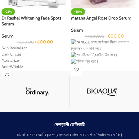
-25%
-20%
Dr Rashel Whitening Fade Spots
Matana Angel Rose Drop Serum
Serum
Serum
Serum
৳
800.00
৳
1,000.00
৳
600.00
৳
800.00
ANGEL রোজ ফেসিয়াল সিরাম মেলাসমা,
Skin Revitalizer
ফ্রিকলস এবং দাগ কমায়।
Dark Circles
আনইভেন স্কিনটোন ঠিক করে।
Moisturizer
স্কিন স্মুথ করে।
Anti-Wrinkle
২-৩ সেড উজ্জ্বল করে।
Anti-Aging
মুখের ওয়েল কমাতে সহায়তা করে।
মুখের লোম কমাতে সাহায্য করে।
পোর মিনিমাইজ করে।
ত্বকের কোষ পরিষ্কার করতে সহায়তা করে।
ত্বক নরম এবং ময়েশ্চারাইজড করে।
ত্বকে গোলাপী আভা আনবে।
দেশব্যাপী ডেলিভারি
আমরা আমাদের অর্ডারকৃত পণ্য দ্রুততার সাথে সারাদেশে ডেলিভারি করে থাকি।