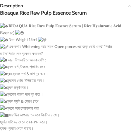
Description
Bioaqua Rice Raw Pulp Essence Serum
𝐁𝐈𝐎𝐀𝐐𝐔𝐀 𝐑𝐢𝐜𝐞 𝐑𝐚𝐰 𝐏𝐮𝐥𝐩 𝐄𝐬𝐬𝐞𝐧𝐜𝐞 𝐒𝐞𝐫𝐮𝐦 ( 𝐑𝐢𝐜𝐞 𝐇𝐲𝐚𝐥𝐮𝐫𝐨𝐧𝐢𝐜 𝐀𝐜𝐢𝐝
𝐄𝐬𝐬𝐞𝐧𝐜𝐞)
Net Weight
15ml
এক কথায় Whitening আর সাথে Open porces এর জন্য বেস্ট একটা সিরাম
রাইস সিরাম কেন ব্যবহার করবেন?
কারন উপকারিতা অনেক বেশি :
ত্বক ফর্সা,উজ্জল,গ্লোয়িং করব
ব্রন,ব্রনের গর্ত & দাগ দূর করে।
ত্বকের পোর মিনিমাইজ করে।
ত্বক মসৃণ করে।
ত্বকের কালো দাগ দূর করে।
ত্বক স্ফট & ফ্রেশ রাখে
ত্বকে ময়েশ্চারাইজার করে।
সারাদিন আপনার ত্বককে টানটান রাখে।
সূর্যের ক্ষতিকর থেকে ত্বক রক্ষা করে।
ত্বক প্রদাহ থেকে বাচায়।