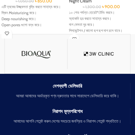
৳
850.00
Night Cream
৳
1,050.00
৳
900.00
এটি ত্বকের উজ্জ্বলতা বৃদ্ধি করতে সাহায্য করে।
৳
1,300.00
১০ শেড পর্যন্ত হোয়েট*টেনিং করবে।
স্কিন Moisturizing করে।
অ্যাকনি দুর করতে সাহায্য করবে।
Deep nourishing করে।
দাগ মেসতা দূর করে।
Open pores গুলো বন্ধ করে।
পিগমেন্টেশন / কালো ছপ ছপ দাগ চলে যাবে।
এটি ত্বকের সজীবতা বজায় রাখে।
মুখের দাগ চোখের নিচের কালো দাগ চলে যাবে।
ত্বককে মসৃণ ও কোমল করতে সহায়তা করে।
ত্বকের তারুণ্য বজায় রাখতে সহায়তা করে।
স্কিন তেল চিটচিটে করবে না।
স্কিন এর সব ধরনের প্রবলেম দূর করে আরো উজ্জল
করে।
দেশব্যাপী ডেলিভারি
আমরা আমাদের অর্ডারকৃত পণ্য দ্রুততার সাথে সারাদেশে ডেলিভারি করে থাকি।
নিরাপদ মূল্যপরিশোধ
আমাদের আপনি পেমেন্ট করুন দেশের সবচেয়ে জনপ্রিয় ও নিরাপদ পেমেন্ট পদ্ধতিতে।