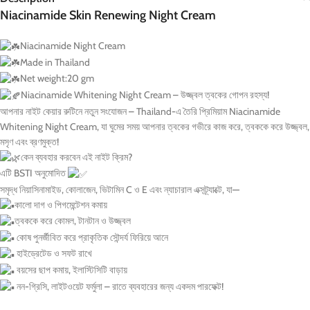
Niacinamide Skin Renewing Night Cream
Niacinamide Night Cream
Made in Thailand
Net weight:20 gm
Niacinamide Whitening Night Cream – উজ্জ্বল ত্বকের গোপন রহস্য!
আপনার নাইট কেয়ার রুটিনে নতুন সংযোজন – Thailand-এ তৈরি প্রিমিয়াম Niacinamide
Whitening Night Cream, যা ঘুমের সময় আপনার ত্বকের গভীরে কাজ করে, ত্বককে করে উজ্জ্বল,
মসৃণ এবং ব্রণমুক্ত!
কেন ব্যবহার করবেন এই নাইট ক্রিম?
এটি BSTI অনুমোদিত
সমৃদ্ধ নিয়াসিনামাইড, কোলাজেন, ভিটামিন C ও E এবং ন্যাচারাল এক্সট্র্যাক্টে, যা—
কালো দাগ ও পিগমেন্টেশন কমায়
ত্বককে করে কোমল, টানটান ও উজ্জ্বল
কোষ পুনর্জীবিত করে প্রাকৃতিক সৌন্দর্য ফিরিয়ে আনে
হাইড্রেটেড ও সফট রাখে
বয়সের ছাপ কমায়, ইলাস্টিসিটি বাড়ায়
নন-গ্রিসি, লাইটওয়েট ফর্মুলা – রাতে ব্যবহারের জন্য একদম পারফেক্ট!