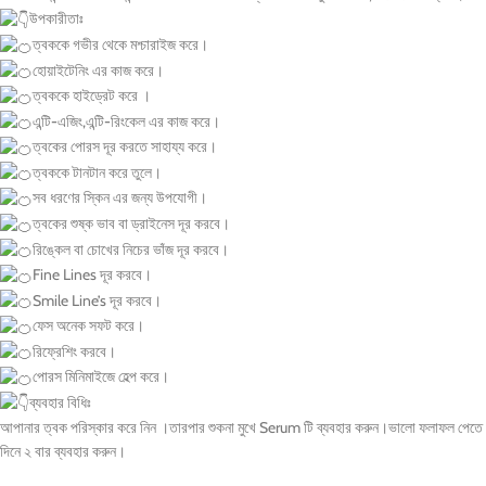
উপকারীতাঃ
ত্বককে গভীর থেকে মশ্চারাইজ করে।
হোয়াইটেনিং এর কাজ করে।
ত্বককে হাইড্রেট করে ।
এন্টি-এজিং,এন্টি-রিংকেল এর কাজ করে।
ত্বকের পোরস দূর করতে সাহায্য করে।
ত্বককে টানটান করে তুলে।
সব ধরণের স্কিন এর জন্য উপযোগী।
ত্বকের শুষ্ক ভাব বা ড্রাইনেস দূর করবে।
রিঙ্কেল বা চোখের নিচের ভাঁজ দূর করবে।
Fine Lines দূর করবে।
Smile Line’s দূর করবে।
ফেস অনেক সফট করে।
রিফ্রেশিং করবে।
পোরস মিনিমাইজে হেল্প করে।
ব্যবহার বিধিঃ
আপানার ত্বক পরিস্কার করে নিন ।তারপার শুকনা মুখে Serum টি ব্যবহার করুন।ভালো ফলাফল পেতে
দিনে ২ বার ব্যবহার করুন।