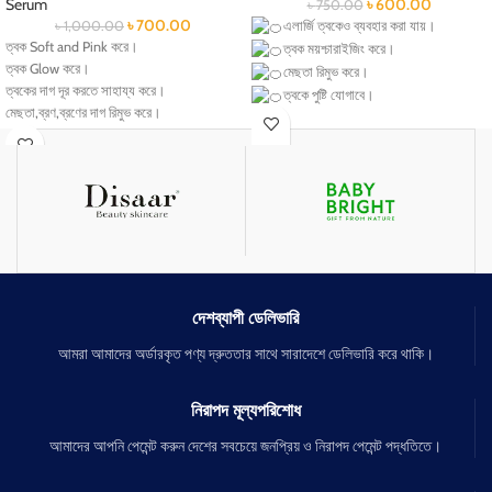
Serum
৳
600.00
৳
750.00
৳
700.00
৳
1,000.00
এলার্জি ত্বকেও ব্যবহার করা যায়।
ত্বক Soft and Pink করে।
ত্বক ময়শ্চারাইজিং করে।
ত্বক Glow করে।
মেছতা রিমুভ করে।
ত্বকের দাগ দূর করতে সাহায্য করে।
ত্বকে পুষ্টি যোগাবে।
মেছতা,ব্রণ,ব্রণের দাগ রিমুভ করে।
বলিরেখা হ্রাস করে।
ত্বকে পোরস রিমুভ করে।
ত্বক টান টান চক চক করে।
বয়সের ছাপ কমায়।
ব্রণ রিমুভ করে।
ত্বক ব্রাইট।
চোখের কালো দাগ দূর করে।
চোখের নিচের ফোলা কমায় ।
চোখের ভাজপড়া চামড়া মসৃণ করে।
দেশব্যাপী ডেলিভারি
আমরা আমাদের অর্ডারকৃত পণ্য দ্রুততার সাথে সারাদেশে ডেলিভারি করে থাকি।
নিরাপদ মূল্যপরিশোধ
আমাদের আপনি পেমেন্ট করুন দেশের সবচেয়ে জনপ্রিয় ও নিরাপদ পেমেন্ট পদ্ধতিতে।