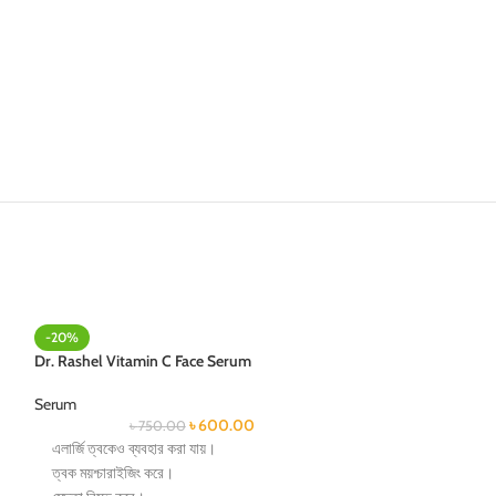
-20%
-25%
Dr. Rashel Vitamin C Face Serum
SOLD OUT
Kojic Intensive Sk
Serum
৳
600.00
৳
750.00
Serum
এলার্জি ত্বকেও ব্যবহার করা যায়।
৳
80
ত্বক ময়শ্চারাইজিং করে।
ত্বকের যে কোন দাগ 