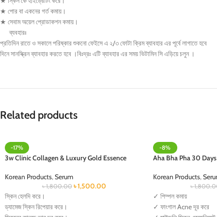
★ স্কিন কে হাইড্রেটিং করে।
★ পোর বা একনের গর্ত কমায়।
★ সেবাম অয়েল প্রোডাকশন কমায়।
ব্যবহারঃ
প্রতিদিন রাতে ও সকালে পরিষ্কার শুকনো ফেইসে এ ২/৩ ফোটা ক্রিম ব্যাবহার এর পূর্বে লাগাতে হবে
দিনে সানস্ক্রিন ব্যাবহার করতে হবে ।বিঃদ্রঃ এটি ব্যাবহার এর সময় ভিটামিন সি এড়িয়ে চলুন ।
Related products
-17%
-8%
3w Clinic Collagen & Luxury Gold Essence
Aha Bha Pha 30 Days
Korean Products
,
Serum
Korean Products
,
Ser
৳
1,500.00
৳
1,800.00
৳
1,800.
স্কিন হেলদি করে।
✓ পিম্পল কমায়
ড্যামেজ স্কিন রিপেয়ার করে।
✓ ফাংগাল Acne দূর করে