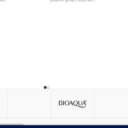
 করে
ত্বকের দাগ দূর করতে সাহায্য করে।
মেছতা,ব্রণ,ব্রণের দাগ রিমুভ করে।
ত্বকে পোরস রিমুভ করে।
রে
বয়সের ছাপ কমায়।
ত্বক ব্রাইট।