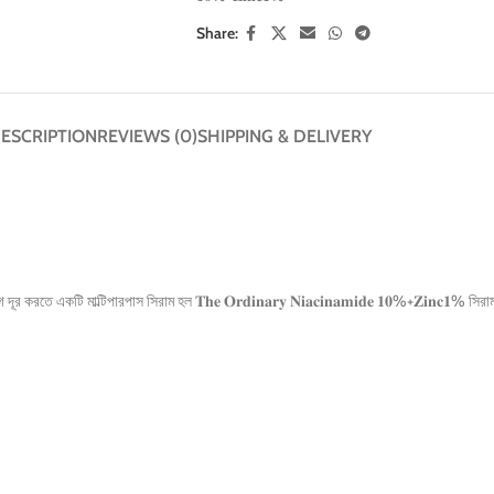
Share:
ESCRIPTION
REVIEWS (0)
SHIPPING & DELIVERY
করতে একটি মাল্টিপারপাস সিরাম হল 𝐓𝐡𝐞 𝐎𝐫𝐝𝐢𝐧𝐚𝐫𝐲 𝐍𝐢𝐚𝐜𝐢𝐧𝐚𝐦𝐢𝐝𝐞 𝟏𝟎%+𝐙𝐢𝐧𝐜𝟏% সির