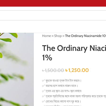
Home
»
Shop
»
The Ordinary Niacinamide 10
The Ordinary Niac
1%
৳
1,250.00
৳
1,500.00
✅ কুচকে যাওয়া ত্বক টান টান করবে।
✅ বয়সের ছাপ কমাবে দারুন ভাবে।
✅ ত্বক এর ব্রন এর দাগ+ ব্রন কমাবে
✅ ত্বকে প্রতিদিনের জমে থাকা ময়লা পরিস্কার করে ত্বকে প্
✅ চোখের নিচের কালো দাগ দূর করে।