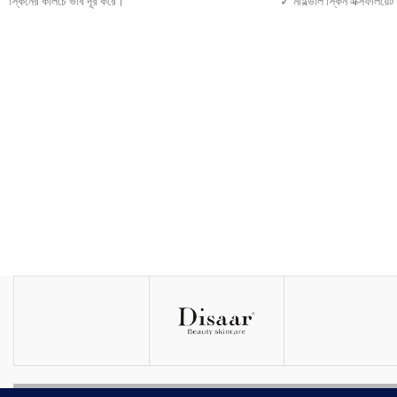
স্কিনের কালচে ভাব দূর করে।
✓ মাইল্ডলি স্কিন এক্সফলিয়েট
পাতলা স্কিন মোটা করে।
✓ স্কিনের দাগ দূর করে
স্কিন উজ্জ্বল করে।
✓ স্কিন ব্রাইট করে
স্কিন টাইট করে।
✓ স্কিন barrier strong ক
বয়সের ছাপ দূর করে।
স্কিন ময়েশ্চারাইজার করে।