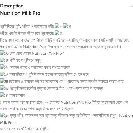
Description
Nutrition Milk Pro
প্রতিদিনের পুষ্টি, শক্তি ও সতেজতার সঙ্গী!
শরীরে এনার্জি থাকলে জীবন চলে প্রাণভরে!
দিনের ব্যস্ততা, কাজের চাপ কিংবা শারীরিক পরিশ্রম—সবকিছু সামলাতে দরকার সঠিক পুষ্টি। আর সেই
প্রয়োজন মেটাতে Nutrition Milk Pro হতে পারে আপনার প্রতিদিনের সহজ ও সুস্বাদু সঙ্গী।
কেন বেছে নেবেন Nutrition Milk Pro?
খাঁটি দুধের পুষ্টিগুণে সমৃদ্ধ
দৈনন্দিন শক্তি ও কর্মক্ষমতা বজায় রাখতে সহায়ক
ক্যালসিয়াম ও পুষ্টি উপাদান হাড়ের স্বাস্থ্যে ভূমিকা রাখতে পারে
ভিটামিন ও মিনারেল শরীরের স্বাভাবিক রোগ প্রতিরোধ ক্ষমতা সমর্থনে সহায়তা করতে পারে
প্রাকৃতিক স্ট্রবেরির সুস্বাদু ফ্লেভারে শিশু ও বড়—সবার জন্য উপভোগ্য
ব্যবহারবিধি
১ গ্লাস হালকা গরম বা ঠান্ডা দুধে ২–৩ চা চামচ Nutrition Milk Pro মিশিয়ে ভালোভাবে নেড়ে পান
করুন। প্যাকেটের নির্দেশনা অনুযায়ী ব্যবহার করাই উত্তম।
সুস্থ শরীর, সতেজ মন আর প্রাণবন্ত জীবনের জন্য প্রতিদিনের খাদ্যতালিকায় রাখুন Nutrition
Milk Pro।
আপনার ওজন কম?? শক্তি এবং পুষ্টির