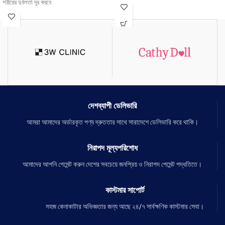
শরীরের দুর্বলতা দূর করবে
এটি নারী এবং পুরুষ উভয়ের জন্য প্রযোজ্য।
ছেলে এবং মেয়ে উভয় সেবন করতে পারবেন
১ ফাইল এ ৩-৪ কেজি ওজন বাড়ান।
সম্পূর্ণ সাইড এফেক্ট ছাড়া
খাওয়ার রুচি বাড়াবে।
ফুল কোর্স কমপ্লিট করতে আপনাকে তিন ফাইল খেতে
৩ ফাইল এ পার্মানেন্ট স্বাস্থ্যবান করবে।
হবে
FDA approved তাই Side Effecsts এর ভয়
নেই
সম্পূর্ণ সাইডএফেক্ট মুক্ত কোন প্রকার ক্ষতি নেই
দেশব্যাপী ডেলিভারি
আমরা আমাদের অর্ডারকৃত পণ্য দ্রুততার সাথে সারাদেশে ডেলিভারি করে থাকি।
নিরাপদ মূল্যপরিশোধ
আমাদের আপনি পেমেন্ট করুন দেশের সবচেয়ে জনপ্রিয় ও নিরাপদ পেমেন্ট পদ্ধতিতে।
কাস্টমার সাপোর্ট
সহজ কেনাকাটার অভিজ্ঞতার জন্য আছে ২৪/৭ সার্বক্ষণিক কাস্টমার সেবা।