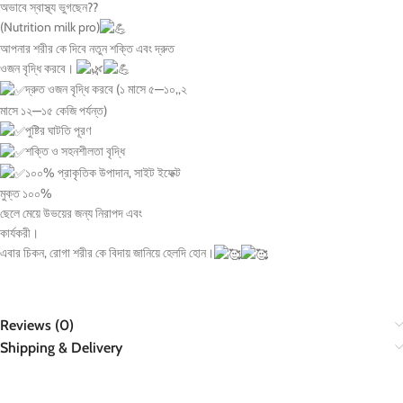
অভাবে স্বাস্থ্য ভুগছেন??
(Nutrition milk pro)
আপনার শরীর কে দিবে নতুন শক্তি এবং দ্রুত
ওজন বৃদ্ধি করবে।
দ্রুত ওজন বৃদ্ধি করবে (১ মাসে ৫—১০,,২
মাসে ১২—১৫ কেজি পর্যন্ত)
পুষ্টির ঘাটতি পূরণ
শক্তি ও সহনশীলতা বৃদ্ধি
১০০% প্রাকৃতিক উপাদান, সাইট ইফেক্ট
মুক্ত ১০০%
ছেলে মেয়ে উভয়ের জন্য নিরাপদ এবং
কার্যকরী।
এবার চিকন, রোগা শরীর কে বিদায় জানিয়ে হেলদি হোন।
Reviews (0)
Shipping & Delivery