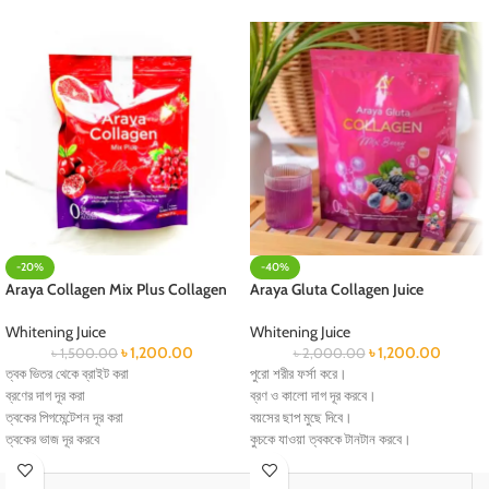
-20%
-40%
Araya Collagen Mix Plus Collagen
Araya Gluta Collagen Juice
Whitening Juice
Whitening Juice
৳
1,200.00
৳
1,200.00
৳
1,500.00
৳
2,000.00
ত্বক ভিতর থেকে ব্রাইট করা
পুরো শরীর ফর্সা করে।
ব্রণের দাগ দূর করা
ব্রণ ও কালো দাগ দূর করবে।
ত্বকের পিগমেন্টেশন দূর করা
বয়সের ছাপ মুছে দিবে।
ত্বকের ভাজ দূর করবে
কুচকে যাওয়া ত্বককে টানটান করবে।
ত্বক ভিতর থেকে ময়েস্টোরাইজ রাখবে
হাড়ের পুষ্টি যোগায়।
নখ মজবুত করবে
Estrogen উৎপাদনে একটি ভারসাম্য Normalizes