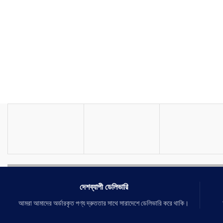
দেশব্যাপী ডেলিভারি
আমরা আমাদের অর্ডারকৃত পণ্য দ্রুততার সাথে সারাদেশে ডেলিভারি করে থাকি।