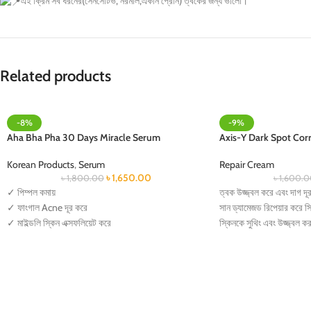
এই ক্রিম সব ধরনের(সেনসেটিভ, নরমাল,একনি প্রোন) ত্বকের জন্য ভালো।
Related products
-8%
-9%
Aha Bha Pha 30 Days Miracle Serum
Axis-Y Dark Spot Cor
Korean Products
,
Serum
Repair Cream
৳
1,650.00
৳
1,800.00
৳
1,600.
✓ পিম্পল কমায়
ত্বক উজ্জ্বল করে এবং দাগ দ
✓ ফাংগাল Acne দূর করে
সান ড্যামেজড রিপেয়ার করে স
✓ মাইল্ডলি স্কিন এক্সফলিয়েট করে
স্কিনকে সুথিং এবং উজ্জ্বল ক
✓ স্কিনের দাগ দূর করে
একনি স্পট এবং ব্লেমিশ দ্রুত
✓ স্কিন ব্রাইট করে
করে।
✓ স্কিন barrier strong করে
ত্বকের ময়েশ্চার ধরে রাখে এব
সাহায্য করে।