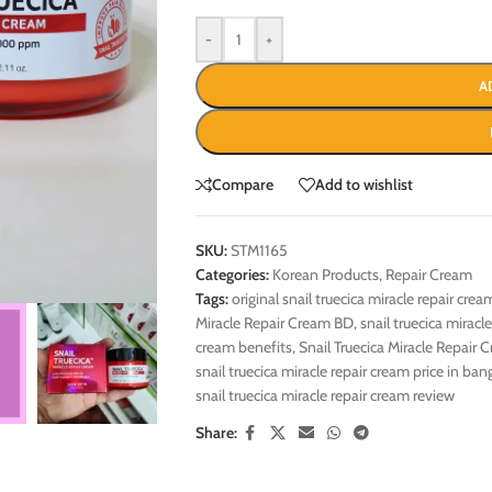
-
+
A
Compare
Add to wishlist
SKU:
STM1165
Categories:
Korean Products
,
Repair Cream
Tags:
original snail truecica miracle repair crea
Miracle Repair Cream BD
,
snail truecica miracl
cream benefits
,
Snail Truecica Miracle Repair
snail truecica miracle repair cream price in ba
snail truecica miracle repair cream review
Share: