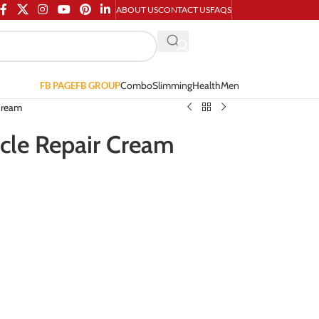
ABOUT US
CONTACT US
FAQS
Combo
Slimming
Health
Men
FB PAGE
FB GROUP
 Cream
acle Repair Cream