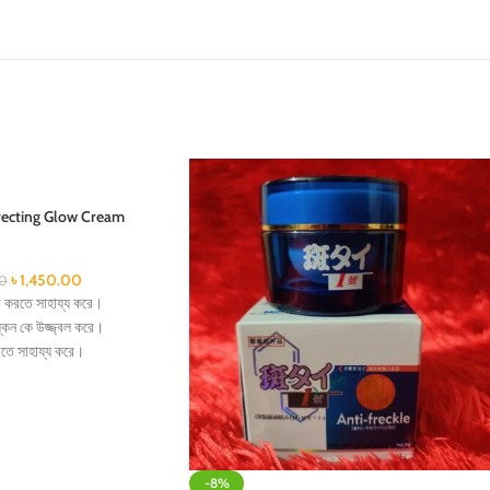
recting Glow Cream
৳
1,450.00
00
ূর করতে সাহায্য করে।
্কিন কে উজ্জ্বল করে।
রতে সাহায্য করে।
তম সময়ের মধ্যে দূর করতে কাজ
ং ত্বককে গ্লোয়িং ও হেলদি রাখতে
-8%