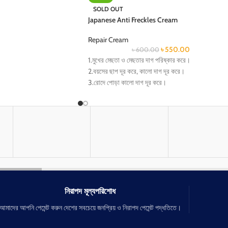
SOLD OUT
Japanese Anti Freckles Cream
Repair Cream
৳
550.00
৳
600.00
1.মুখের মেছতা ও মেছতার দাগ পরিষ্কার করে।
2.বয়সের ছাপ দূর করে, কালো দাগ দূর করে।
3.রোদে পোড়া কালো দাগ দূর করে।
4.ত্বকের ছোপ ছোপ কালো দাগ দূর করে।
5.ত্বকের এলারজি জনিত কালো দাগ দূর করে।
6.জাপানি ক্রিম ত্বক স্থায়ী সমাধান।
নিরাপদ মূল্যপরিশোধ
আমাদের আপনি পেমেন্ট করুন দেশের সবচেয়ে জনপ্রিয় ও নিরাপদ পেমেন্ট পদ্ধতিতে।