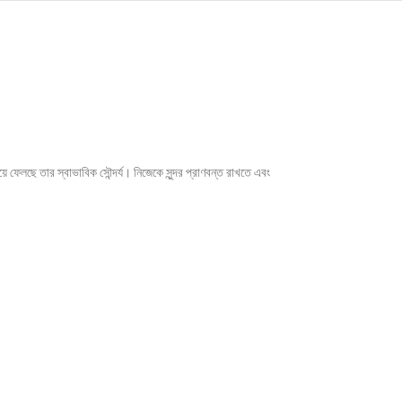
ফেলছে তার স্বাভাবিক সৌন্দর্য। নিজেকে সুন্দর প্রাণবন্ত রাখতে এবং