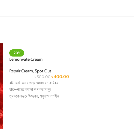
-20%
-15%
Lemonvate Cream
Osufi Pro-Xylane 
Tighten Cream
Repair Cream
,
Spot Out
৳
400.00
৳
500.00
Repair Cream
বডি ফর্সা করার জন্য অসাধারণ কার্যকর
৳
1,0
হাত–পায়ের কালো দাগ করবে দূর
এই ক্রিম টি ত্বক আদ্র 
ত্বককে করবে উজ্জ্বল, মসৃণ ও দাগহীন
ত্বকের কোষ সু গঠিত ক
রেগুলার ইউজ করলে পাবেন ধবধবে ফর্সা স্কিন
বার্ধক্যের ছাপ কমায়।
ক্রিম টি নিত্য ব্যবহারে ম
চোখের নিচের কালো দাগ