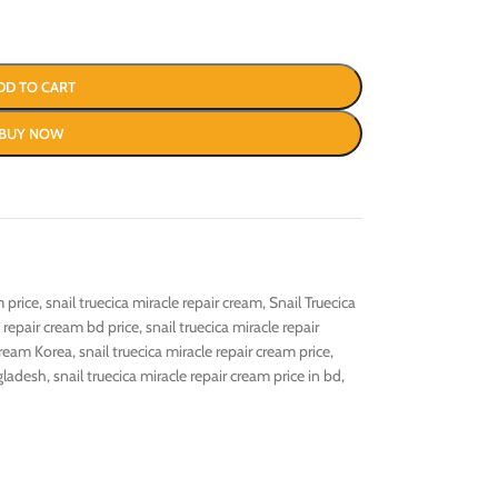
DD TO CART
BUY NOW
m price
,
snail truecica miracle repair cream
,
Snail Truecica
e repair cream bd price
,
snail truecica miracle repair
 Cream Korea
,
snail truecica miracle repair cream price
,
ngladesh
,
snail truecica miracle repair cream price in bd
,