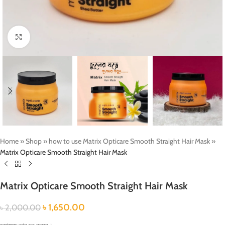
Click to enlarge
Home
»
Shop
»
how to use Matrix Opticare Smooth Straight Hair Mask
»
Matrix Opticare Smooth Straight Hair Mask
Matrix Opticare Smooth Straight Hair Mask
৳
1,650.00
৳
2,000.00