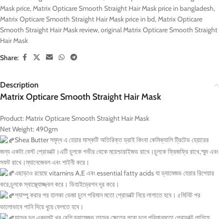
Mask price
,
Matrix Opticare Smooth Straight Hair Mask price in bangladesh
,
Matrix Opticare Smooth Straight Hair Mask price in bd
,
Matrix Opticare
Smooth Straight Hair Mask review
,
original Matrix Opticare Smooth Straight
Hair Mask
Share:
Description
Matrix Opticare Smooth Straight Hair Mask
Product:
Matrix Opticare Smooth Straight Hair Mask
Net Weight: 490gm
Shea Butter সমৃদ্ধ এ হেয়ার মাস্কটি অতিরিক্ত ড্রাই কিংবা কেমিক্যালি ট্রিটেড হেয়ারের
জন্য একটা বেস্ট প্রোডাক্ট।এটি চুলকে গভীর থেকে ময়েশ্চারাইজড রাখে।চুলকে ফ্রিজফ্রি রাখে,স্মুদ এবং
সফট রাখে।ম্যানেজেবল এবং শাইনী করে।
এছাড়াও রয়েছে vitamins A,E এবং essential fatty acids যা ড্যামেজড হেয়ার রিপেয়ার
করে,চুলকে স্বাস্থ্যোজ্জ্বল করে। ডিহাইড্রেশন দূর করে।
শ্যাম্পু করার পর হালকা ভেজা চুলে পরিমান মতো প্রোডাক্ট নিয়ে লাগাতে হবে। ৫মিনিট পর
ভালোভাবে পানি দিয়ে ধুয়ে ফেলতে হবে।
যাদের চুল একদমই খুব বেশি ড্যামেজড তাদের ক্ষেত্রে পুরো চুলে পরিমানমতো প্রোডাক্ট লাগিয়ে