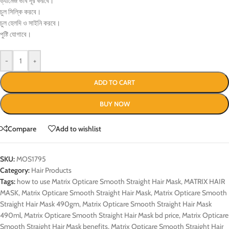
ড্যামেজ ভাব দূর করবে।
চুল সিল্কি করবে।
চুল হেলদি ও সাইনি করবে।
পুষ্টি যোগাবে।
-
+
ADD TO CART
BUY NOW
Compare
Add to wishlist
SKU:
MOS1795
Category:
Hair Products
Tags:
how to use Matrix Opticare Smooth Straight Hair Mask
,
MATRIX HAIR
MASK
,
Matrix Opticare Smooth Straight Hair Mask
,
Matrix Opticare Smooth
Straight Hair Mask 490gm
,
Matrix Opticare Smooth Straight Hair Mask
490ml
,
Matrix Opticare Smooth Straight Hair Mask bd price
,
Matrix Opticare
Smooth Straight Hair Mask benefits
,
Matrix Opticare Smooth Straight Hair