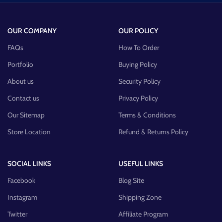
OUR COMPANY
OUR POLICY
FAQs
How To Order
Portfolio
Buying Policy
About us
Security Policy
Contact us
Privacy Policy
Our Sitemap
Terms & Conditions
Store Location
Refund & Returns Policy
SOCIAL LINKS
USEFUL LINKS
Facebook
Blog Site
Instagram
Shipping Zone
Twitter
Affiliate Program