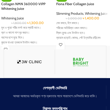
Collagen NMN 360000 VIPP
Fiona Fiber Collagen Juice
Whitening Juice
Slimming Products
,
Whitening Juice
Whitening Juice
৳
1,400.00
৳
2,000.00
৳
1,300.00
৳
1,800.00
মেদ কমবে, হিপ কমবে।
মুখ ও পুরো শরীর ফর্সা করে স্থায়ী ভাবে।
শরীরের অতিরিক্ত ওজন কমবে।
ব্রণ ও কালো দাগ দূর করবে।
স্কিন সুন্দর এবং টানটান হবে।
বয়সের ছাপ মুছে দিবে।
ব্যায়াম ছাড়াই কোমর, পেট ইত্যাদির চর্বি/মেদ
কুচকে যাওয়া ত্বককে টানটান করবে।
কমাবে।
চোখের নিচে কালো দাগ দূর করে।
বাথরুম পরিষ্কার হবে ও এসিডিটি কমবে।
স্কিনকে নরম ও কমল করে তুলবে।
মুখের ব্রন দূর হবে।
স্কীনের তৈলাক্ত ভাব দূর করে।
ত্বকের ডার্কসার্কেল দূর করবে।
দেশব্যাপী ডেলিভারি
আমরা আমাদের অর্ডারকৃত পণ্য দ্রুততার সাথে সারাদেশে ডেলিভারি করে থাকি।
নিরাপদ মূল্যপরিশোধ