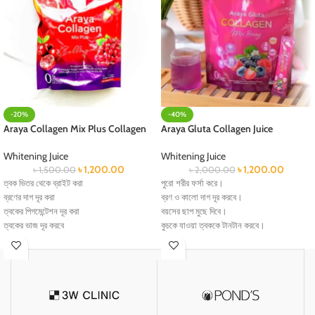
-20%
-40%
Araya Collagen Mix Plus Collagen
Araya Gluta Collagen Juice
Whitening Juice
Whitening Juice
৳
1,200.00
৳
1,200.00
৳
1,500.00
৳
2,000.00
ত্বক ভিতর থেকে ব্রাইট করা
পুরো শরীর ফর্সা করে।
ব্রণের দাগ দূর করা
ব্রণ ও কালো দাগ দূর করবে।
ত্বকের পিগমেন্টেশন দূর করা
বয়সের ছাপ মুছে দিবে।
ত্বকের ভাজ দূর করবে
কুচকে যাওয়া ত্বককে টানটান করবে।
ত্বক ভিতর থেকে ময়েস্টোরাইজ রাখবে
হাড়ের পুষ্টি যোগায়।
নখ মজবুত করবে
Estrogen উৎপাদনে একটি ভারসাম্য Normalizes
জয়েন্ট পেইন দূর করবে
করে।
চুল পরা কমাবে
প্রাইভেট পার্টের ব্যাড স্মেল দূর করবে
প্রাইভেট পার্ট টাইটেনিং এর কাজ করবে