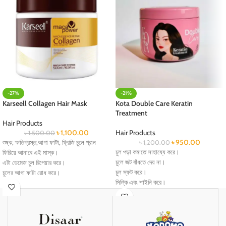
-27%
-21%
Karseell Collagen Hair Mask
Kota Double Care Keratin
Treatment
Hair Products
৳
1,100.00
Hair Products
৳
1,500.00
৳
950.00
শুষ্ক, ক্ষতিগ্রস্ত,আগা ফাটা, ফ্রিজি চুলে প্রান
৳
1,200.00
চুল পড়া কমাতে সাহায্যে করে।
ফিরিয়ে আনাবে এই মাস্ক।
চুলে জট বাঁধতে দেয় না।
এটা ডেমেজ চুল রিপেয়ার করে।
চুল স্ফট করে।
চুলের আগা ফাটা রোধ করে।
সিল্কি এবং শাইনি করে।
চুলকে হেলদি করে।
ঘরে বসে খুব সহজেই চুলের বাড়িতে কেয়ার করা যায়
ড্রাই, রাফ, ফ্রিজি চুল সফট স্মুথ সিল্কি করে।
একটা কেরাটিন ট্রিটমেন্টের মাধ্যমে।
চুলের জট রোধে সাহায্য করে।
চুলকে ন্যাচারলি স্ট্রেইট করে।